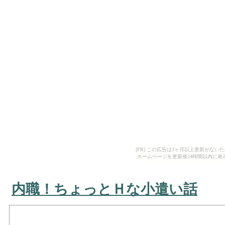
[PR] この広告は3ヶ月以上更新がな
ホームページを更新後24時間以内に表
内職！ちょっとＨな小遣い話