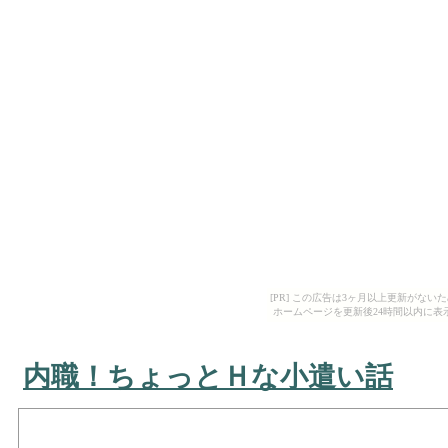
[PR] この広告は3ヶ月以上更新がな
ホームページを更新後24時間以内に表
内職！ちょっとＨな小遣い話