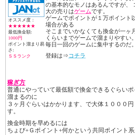
の基本的なモノはあるんですが、 
大の売りは
ゲーム
です。
ゲームでポイントが１万ポイント
オススメ度：
場合がある
★★★★★★
そこまでいかなくても換金が一ヶ
最低換金額:
くらいまでゲームで溜まりやすい
1000円
ポイント溜まり易
毎日一回のゲームに集中するのだ
さ:
登録は⇒
コチラ
ＳＳランク
稼ぎ方
普通にやっていて最低額で換金できるぐらいポ
溜まるのに
３ヶ月ぐらいはかかります、で大体１０００円
す。
換金時期を早めるには
ちょび+Ｇポイント+何かという共同ポイント