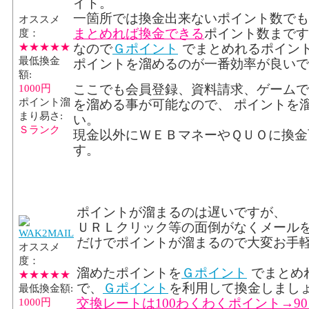
イト。
一箇所では換金出来ないポイント数でも
オススメ
まとめれば換金できる
ポイント数まです
度：
★★★★★
なので
Ｇポイント
でまとめれるポイン
最低換金
ポイントを溜めるのが一番効率が良いで
額:
ここでも会員登録、資料請求、ゲームで
1000円
ポイント溜
を溜める事が可能なので、 ポイントを
まり易さ:
い。
Ｓランク
現金以外にＷＥＢマネーやＱＵＯに換金
す。
ポイントが溜まるのは遅いですが、
ＵＲＬクリック等の面倒がなくメール
だけでポイントが溜まるので大変お手
オススメ
度：
溜めたポイントを
Ｇポイント
でまとめ
★★★★★
で、
Ｇポイント
を利用して換金しまし
最低換金額:
1000円
交換レートは100わくわくポイント→9