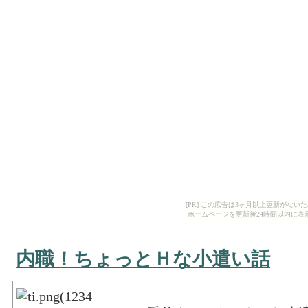
[PR] この広告は3ヶ月以上更新がな
ホームページを更新後24時間以内に表
内職！ちょっとＨな小遣い話