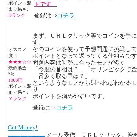
ポイント溜
トです。
まり易さ:
登録は⇒
コチラ
Dランク
まず、ＵＲＬクリック等でコインを手に
す。
そのコインを使って予想問題に挑戦して
オススメ
ポイントとなって返ってくる仕組みです
度：
★★★☆☆
問題内容は時勢に合ったモノが多く
最低換金
「今度の首相は？」「オリンピックで金
額:
一番多く取る国は？」
1000円
というようなモノから調べればわかるモ
ポイント溜
り。
まり易さ:
ポイントを溜めやすいです。
？ランク
登録は⇒
コチラ
Get Money!
メール受信、ＵＲＬクリック、資