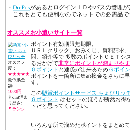
・
DrePos
があるとログインＩＤやパスの管理が
これもとても便利なのでネットでの必需品で
オススメお小遣いサイト一覧
ポイント有効期限無期限。
ＵＲＬクリック、おみくじ、資料請求、
問、紹介等で 多数のポイントＧＥＴシ
オススメ
るおかげで
非常にポイントが溜まりやす
度：
Ｇポイント
と連係が出来るため
Ｇポイ
★★★★★
ポイントを一箇所に集め換金をさらに早
最低換金
す。
額:
1000円
この
懸賞ポイントサービス ちょびリッチ.
Ｐoint溜ま
Ｇポイント
はセットのほうが断然お得
り易さ:
トだと思ってください。
Ｓランク
いろんな所で溜めたポイントをまとめて